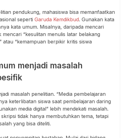
litian pendukung, mahasiswa bisa memanfaatkan
asional seperti
Garuda Kemdikbud
. Gunakan kata
hanya kata umum. Misalnya, daripada mencari
ik mencari “kesulitan menulis latar belakang
” atau “kemampuan berpikir kritis siswa
umum menjadi masalah
esifik
adi masalah penelitian. “Media pembelajaran
hnya keterlibatan siswa saat pembelajaran daring
akan media digital” lebih mendekati masalah.
 skripsi tidak hanya membutuhkan tema, tetapi
ah yang bisa diteliti.
uat penyempitan bertahap. Mulai dari bidang