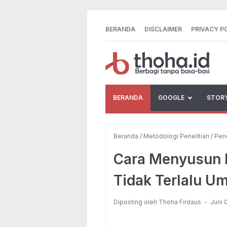
BERANDA
DISCLAIMER
PRIVACY P
BERANDA
GOOGLE
STOR
Beranda
/
Metodologi Penelitian
/
Pene
Cara Menyusun L
Tidak Terlalu U
Diposting oleh Thoha Firdaus
Juni 