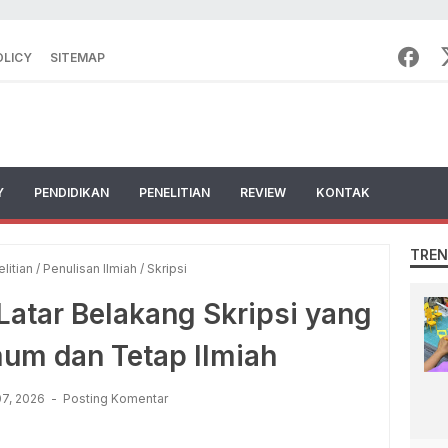
OLICY
SITEMAP
Y
PENDIDIKAN
PENELITIAN
REVIEW
KONTAK
TREN
litian
/
Penulisan Ilmiah
/
Skripsi
atar Belakang Skripsi yang
mum dan Tetap Ilmiah
07, 2026
Posting Komentar