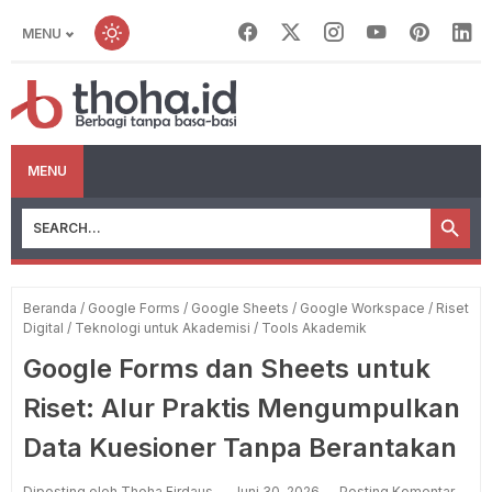
MENU
MENU
Beranda
/
Google Forms
/
Google Sheets
/
Google Workspace
/
Riset
Digital
/
Teknologi untuk Akademisi
/
Tools Akademik
Google Forms dan Sheets untuk
Riset: Alur Praktis Mengumpulkan
Data Kuesioner Tanpa Berantakan
Diposting oleh Thoha Firdaus
Juni 30, 2026
Posting Komentar