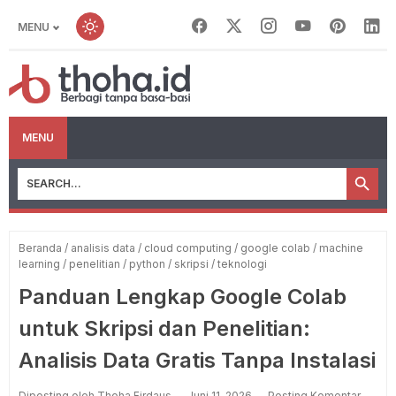
MENU
MENU
Beranda
/
analisis data
/
cloud computing
/
google colab
/
machine
learning
/
penelitian
/
python
/
skripsi
/
teknologi
Panduan Lengkap Google Colab
untuk Skripsi dan Penelitian:
Analisis Data Gratis Tanpa Instalasi
Diposting oleh Thoha Firdaus
Juni 11, 2026
Posting Komentar