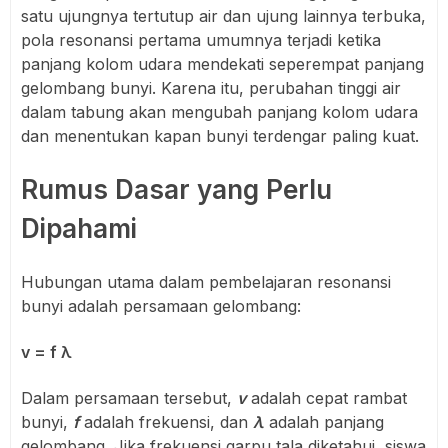
satu ujungnya tertutup air dan ujung lainnya terbuka,
pola resonansi pertama umumnya terjadi ketika
panjang kolom udara mendekati seperempat panjang
gelombang bunyi. Karena itu, perubahan tinggi air
dalam tabung akan mengubah panjang kolom udara
dan menentukan kapan bunyi terdengar paling kuat.
Rumus Dasar yang Perlu
Dipahami
Hubungan utama dalam pembelajaran resonansi
bunyi adalah persamaan gelombang:
v = f λ
Dalam persamaan tersebut,
v
adalah cepat rambat
bunyi,
f
adalah frekuensi, dan
λ
adalah panjang
gelombang. Jika frekuensi garpu tala diketahui, siswa