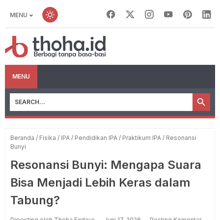
MENU
MENU
Beranda
/
Fisika
/
IPA
/
Pendidikan IPA
/
Praktikum IPA
/
Resonansi
Bunyi
Resonansi Bunyi: Mengapa Suara
Bisa Menjadi Lebih Keras dalam
Tabung?
Diposting oleh Thoha Firdaus
Juni 17, 2026
Posting Komentar