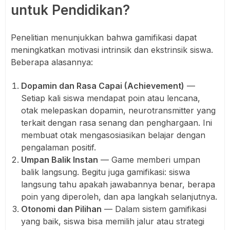
untuk Pendidikan?
Penelitian menunjukkan bahwa gamifikasi dapat
meningkatkan motivasi intrinsik dan ekstrinsik siswa.
Beberapa alasannya:
Dopamin dan Rasa Capai (Achievement)
—
Setiap kali siswa mendapat poin atau lencana,
otak melepaskan dopamin, neurotransmitter yang
terkait dengan rasa senang dan penghargaan. Ini
membuat otak mengasosiasikan belajar dengan
pengalaman positif.
Umpan Balik Instan
— Game memberi umpan
balik langsung. Begitu juga gamifikasi: siswa
langsung tahu apakah jawabannya benar, berapa
poin yang diperoleh, dan apa langkah selanjutnya.
Otonomi dan Pilihan
— Dalam sistem gamifikasi
yang baik, siswa bisa memilih jalur atau strategi