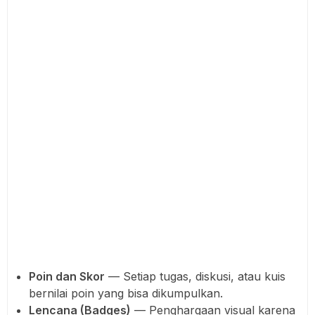
Poin dan Skor
— Setiap tugas, diskusi, atau kuis
bernilai poin yang bisa dikumpulkan.
Lencana (Badges)
— Penghargaan visual karena