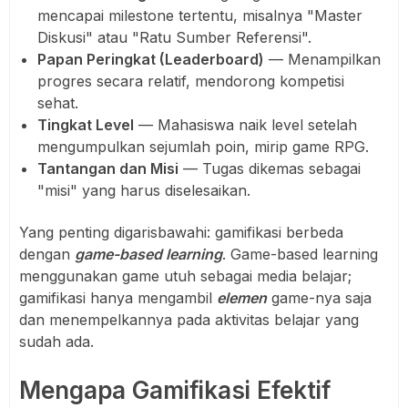
mencapai milestone tertentu, misalnya "Master
Diskusi" atau "Ratu Sumber Referensi".
Papan Peringkat (Leaderboard)
— Menampilkan
progres secara relatif, mendorong kompetisi
sehat.
Tingkat Level
— Mahasiswa naik level setelah
mengumpulkan sejumlah poin, mirip game RPG.
Tantangan dan Misi
— Tugas dikemas sebagai
"misi" yang harus diselesaikan.
Yang penting digarisbawahi: gamifikasi berbeda
dengan
game-based learning
. Game-based learning
menggunakan game utuh sebagai media belajar;
gamifikasi hanya mengambil
elemen
game-nya saja
dan menempelkannya pada aktivitas belajar yang
sudah ada.
Mengapa Gamifikasi Efektif