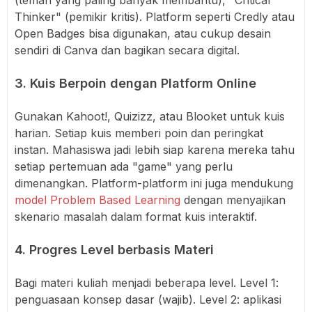
Thinker" (pemikir kritis). Platform seperti Credly atau
Open Badges bisa digunakan, atau cukup desain
sendiri di Canva dan bagikan secara digital.
3. Kuis Berpoin dengan Platform Online
Gunakan Kahoot!, Quizizz, atau Blooket untuk kuis
harian. Setiap kuis memberi poin dan peringkat
instan. Mahasiswa jadi lebih siap karena mereka tahu
setiap pertemuan ada "game" yang perlu
dimenangkan. Platform-platform ini juga mendukung
model Problem Based Learning
dengan menyajikan
skenario masalah dalam format kuis interaktif.
4. Progres Level berbasis Materi
Bagi materi kuliah menjadi beberapa level. Level 1:
penguasaan konsep dasar (wajib). Level 2: aplikasi