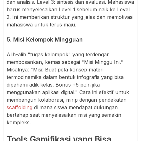
dan analisis. Level 3: sintesis dan evaluasi. Mahasiswa
harus menyelesaikan Level 1 sebelum naik ke Level
2. Ini memberikan struktur yang jelas dan memotivasi
mahasiswa untuk terus maju.
5. Misi Kelompok Mingguan
Alih-alih "tugas kelompok" yang terdengar
membosankan, kemas sebagai "Misi Minggu Ini."
Misalnya: "Misi: Buat peta konsep materi
termodinamika dalam bentuk infografis yang bisa
dipahami adik kelas. Bonus +5 poin jika
menggunakan aplikasi digital." Cara ini efektif untuk
membangun kolaborasi, mirip dengan pendekatan
scaffolding
di mana siswa mendapat dukungan
bertahap saat menyelesaikan misi yang semakin
kompleks.
Tools Gamifikasi yang Bisa