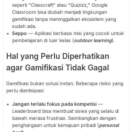
seperti "Classcraft" atau "Quizizz," Google
Classroom bisa diubah menjadi lingkungan
gamifikasi tanpa meninggalkan ekosistem yang
sudah ada.
Seppo
— Aplikasi berbasis misi yang cocok untuk
pembelajaran di luar kelas (
outdoor learning
).
Hal yang Perlu Diperhatikan
agar Gamifikasi Tidak Gagal
Gamifikasi bukan solusi instan. Beberapa risiko yang
perlu diantisipasi:
Jangan terlalu fokus pada kompetisi
—
Leaderboard bisa membuat siswa yang selalu di
bawah merasa frustrasi. Seimbangkan dengan
penghargaan untuk kemajuan pribadi (
personal