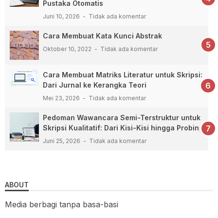
Pustaka Otomatis
Juni 10, 2026
Tidak ada komentar
Cara Membuat Kata Kunci Abstrak
Oktober 10, 2022
Tidak ada komentar
Cara Membuat Matriks Literatur untuk Skripsi:
Dari Jurnal ke Kerangka Teori
Mei 23, 2026
Tidak ada komentar
Pedoman Wawancara Semi-Terstruktur untuk
Skripsi Kualitatif: Dari Kisi-Kisi hingga Probing
Juni 25, 2026
Tidak ada komentar
ABOUT
Media berbagi tanpa basa-basi