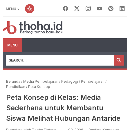
MENU
MENU
Beranda
/
Media Pembelajaran
/
Pedagogi
/
Pembelajaran
/
Pendidikan
/
Peta Konsep
Peta Konsep di Kelas: Media
Sederhana untuk Membantu
Siswa Melihat Hubungan Antaride
Diposting oleh Thoha Firdaus
Juli 03, 2026
Posting Komentar