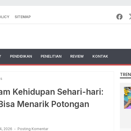
OLICY
SITEMAP
Y
PENDIDIKAN
PENELITIAN
REVIEW
KONTAK
TREN
ns
alam Kehidupan Sehari-hari:
Bisa Menarik Potongan
04, 2026
Posting Komentar