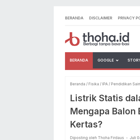
BERANDA
DISCLAIMER
PRIVACY P
BERANDA
GOOGLE
STOR
Beranda
/
Fisika
/
IPA
/
Pendidikan Sai
Listrik Statis d
Mengapa Balon 
Kertas?
Diposting oleh Thoha Firdaus
Juli 