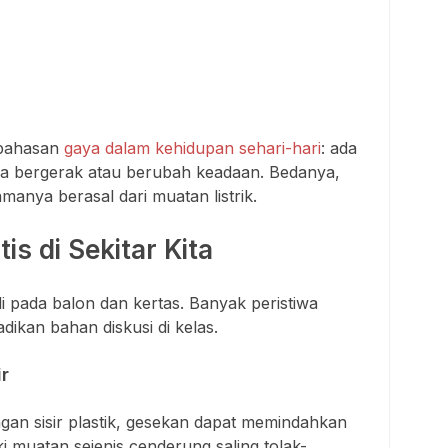
mbahasan
gaya dalam kehidupan sehari-hari
: ada
a bergerak atau berubah keadaan. Bedanya,
utamanya berasal dari muatan listrik.
tis di Sekitar Kita
jadi pada balon dan kertas. Banyak peristiwa
adikan bahan diskusi di kelas.
ir
ngan sisir plastik, gesekan dapat memindahkan
 muatan sejenis cenderung saling tolak-