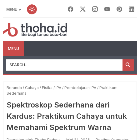
MENU
MENU
Beranda
/
Cahaya
/
Fisika
/
IPA
/
Pembelajaran IPA
/
Praktikum
Sederhana
Spektroskop Sederhana dari
Kardus: Praktikum Cahaya untuk
Memahami Spektrum Warna
Diposting oleh Thoha Firdaus
Mei 24, 2026
Posting Komentar