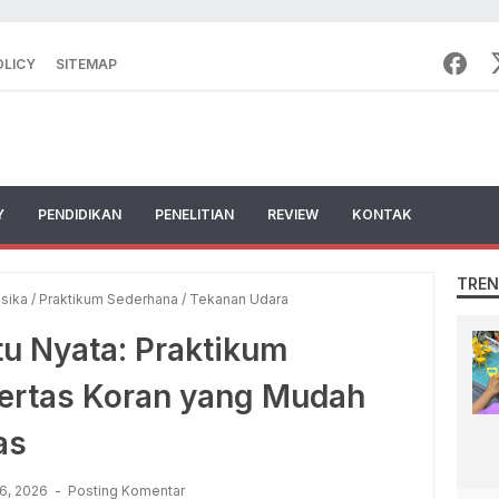
OLICY
SITEMAP
Y
PENDIDIKAN
PENELITIAN
REVIEW
KONTAK
TREN
isika
/
Praktikum Sederhana
/
Tekanan Udara
tu Nyata: Praktikum
ertas Koran yang Mudah
as
6, 2026
Posting Komentar