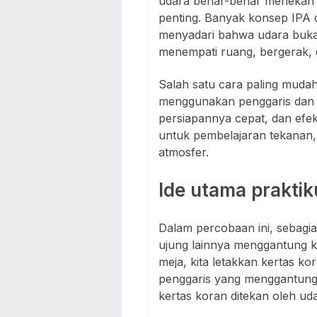
udara benar-benar menekan b
penting. Banyak konsep IPA d
menyadari bahwa udara buka
menempati ruang, bergerak, 
Salah satu cara paling muda
menggunakan penggaris dan 
persiapannya cepat, dan efe
untuk pembelajaran tekanan,
atmosfer.
Ide utama prakti
Dalam percobaan ini, sebagia
ujung lainnya menggantung ke
meja, kita letakkan kertas ko
penggaris yang menggantung d
kertas koran ditekan oleh uda