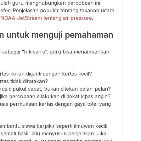
arulah guru menghubungkan percobaan ini
fer. Penjelasan populer tentang tekanan udara
i
NOAA JetStream tentang air pressure
.
an untuk menguji pemahaman
i sebagai “trik sains”, guru bisa menambahkan
ertas koran diganti dengan kertas kecil?
rtas tidak diratakan?
us dipukul cepat, bukan ditekan pelan-pelan?
ika percobaan dilakukan di dekat kipas angin?
as permukaan kertas dengan gaya total yang
mbantu siswa berpikir seperti ilmuwan kecil:
amati hasil, lalu menyusun penjelasan. Jika
dengan cepat, guru dapat memakai strategi
exit